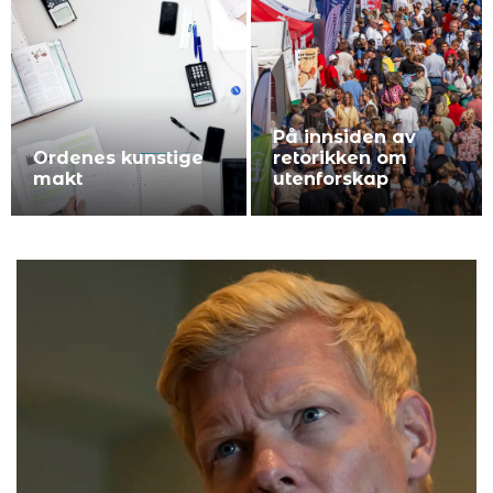
Abstrakt kunst –
AlfaCare AS –
Følelser i Form og
Forebygge trening
Farge
og idrettsskader