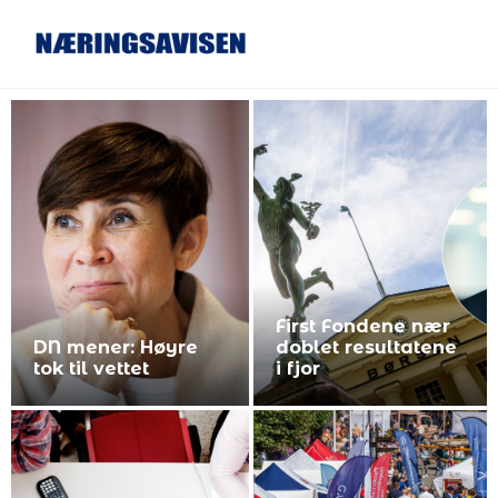
3 trinn til super lyd
i bilen
About EQOLOGY