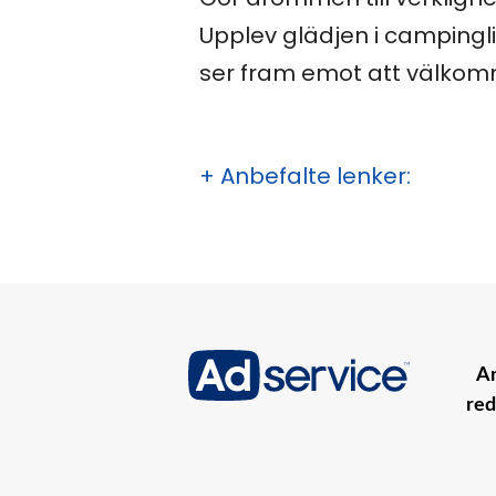
Upplev glädjen i campingl
ser fram emot att välkomn
+ Anbefalte lenker:
An
red