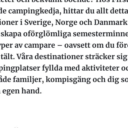
e campingkedja, hittar du allt dett
oner i Sverige, Norge och Danmark ä
ill skapa oförglömliga semesterminn
typer av campare – oavsett om du för
tält. Våra destinationer sträcker sig
mpingplatser fyllda med aktiviteter 
åde familjer, kompisgäng och dig so
 egen hand.