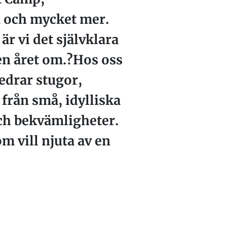
a och mycket mer.
r vi det självklara
en året om.?Hos oss
edrar stugor,
 från små, idylliska
och bekvämligheter.
m vill njuta av en