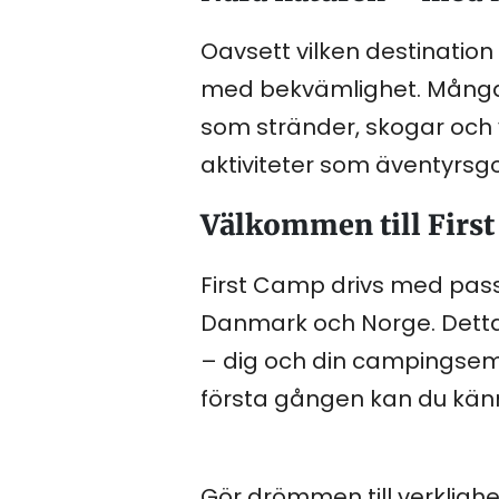
Oavsett vilken destinatio
med bekvämlighet. Många 
som stränder, skogar och v
aktiviteter som äventyrsgol
Välkommen till First
First Camp drivs med pass
Danmark och Norge. Detta 
– dig och din campingseme
första gången kan du kän
Gör drömmen till verklig