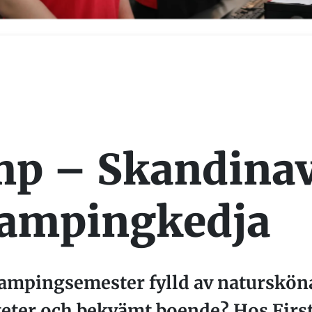
mp – Skandina
campingkedja
mpingsemester fylld av natursköna
iteter och bekvämt boende? Hos Firs