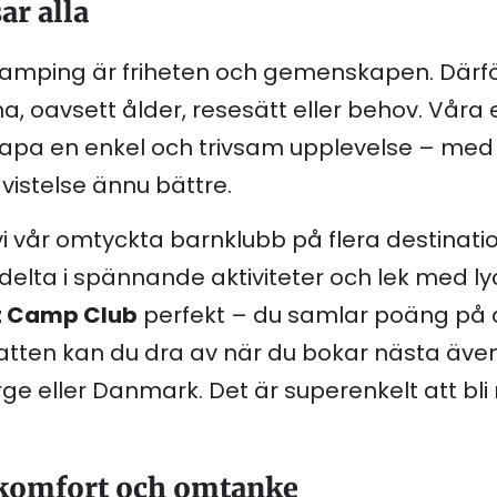
r alla
amping är friheten och gemenskapen. Därför se
a, oavsett ålder, resesätt eller behov. V
skapa en enkel och trivsam upplevelse – med
vistelse ännu bättre.
 vi vår omtyckta barnklubb på flera destinat
lta i spännande aktiviteter och lek med lyc
st Camp Club
perfekt – du samlar poäng på 
batten kan du dra av när du bokar nästa äve
orge eller Danmark. Det är superenkelt att bli
 komfort och omtanke