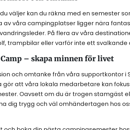
n du väljer kan du räkna med en semester s
av våra campingplatser ligger nära fantast
andringsleder. På flera av våra destination
f, trampbilar eller varför inte ett svalkande
 Camp – skapa minnen för livet
ion och omtanke från våra supportkontor i 
gör att våra lokala medarbetare kan fokuse
ster. Oavsett om du är trogen stamgäst ell
na dig trygg och väl omhändertagen hos os
het och boka din nästa campingsemester hos