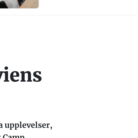
viens
 upplevelser,
t Camp,