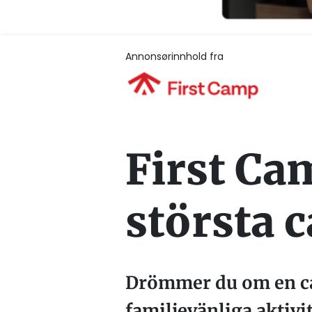
Annonsørinnhold fra
First Ca
största 
Drömmer du om en ca
familjevänliga aktiv