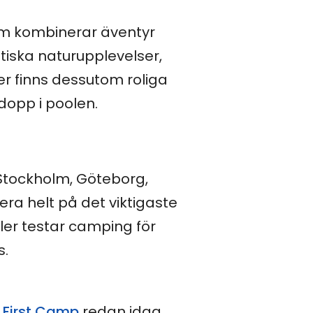
om kombinerar äventyr
iska naturupplevelser,
er finns dessutom roliga
 dopp i poolen.
Stockholm, Göteborg,
ra helt på det viktigaste
er testar camping för
s.
First Camp
redan idag.