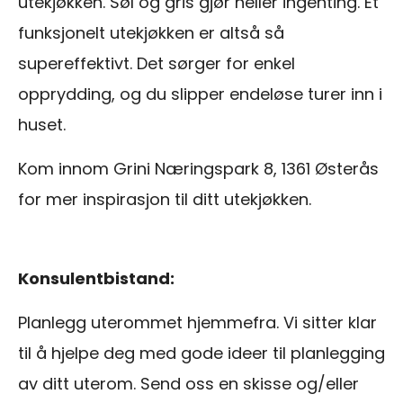
utekjøkken. Søl og gris gjør heller ingenting. Et
funksjonelt utekjøkken er altså så
supereffektivt. Det sørger for enkel
opprydding, og du slipper endeløse turer inn i
huset.
Kom innom Grini Næringspark 8, 1361 Østerås
for mer inspirasjon til ditt utekjøkken.
Konsulentbistand:
Planlegg uterommet hjemmefra. Vi sitter klar
til å hjelpe deg med gode ideer til planlegging
av ditt uterom. Send oss en skisse og/eller