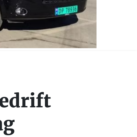
edrift
ag