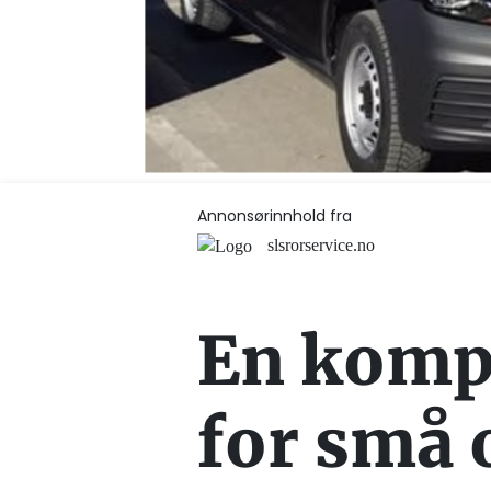
Annonsørinnhold fra
slsrorservice.no
En kompl
for små 