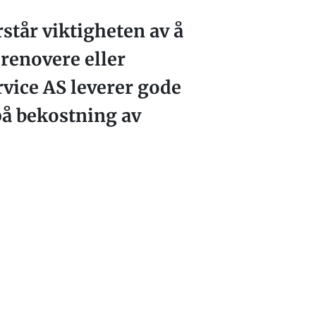
rstår viktigheten av å
 renovere eller
rvice AS leverer gode
på bekostning av