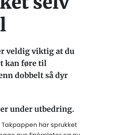
ket selv
l
r veldig viktig at du
 kan føre til
enn dobbelt så dyr
er under utbedring.
e. Takpappen har sprukket