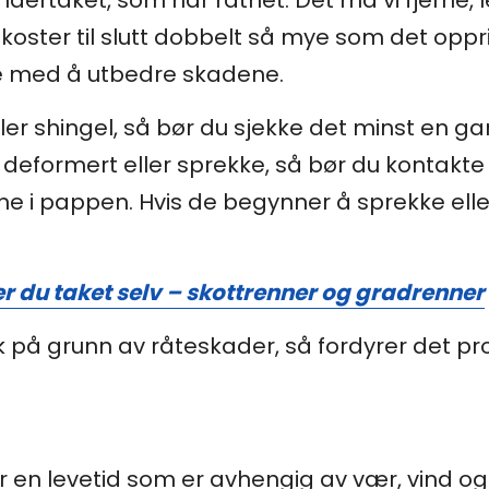
ndertaket, som har råtnet. Det må vi fjerne, 
koster til slutt dobbelt så mye som det oppr
ge med å utbedre skadene.
er shingel, så bør du sjekke det minst en gan
deformert eller sprekke, så bør du kontakte
 i pappen. Hvis de begynner å sprekke eller 
er du taket selv – skottrenner og gradrenner
k på grunn av råteskader, så fordyrer det pr
 en levetid som er avhengig av vær, vind og 