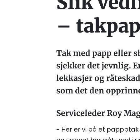
Slik vedl
– takpap
Tak med papp eller shi
sjekker det jevnlig. E
lekkasjer og råteskad
som det den opprinnel
Serviceleder Roy Mag
- Her er vi på et papppta