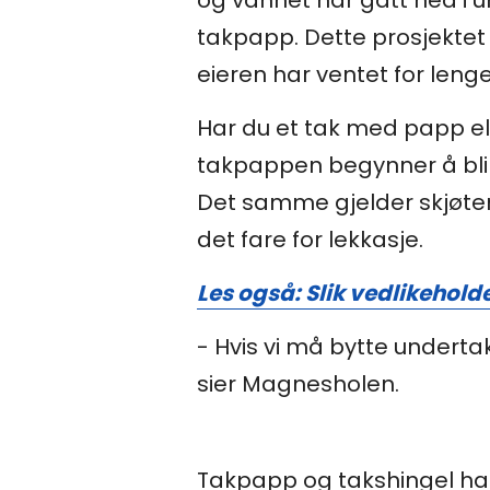
og vannet har gått ned i u
takpapp. Dette prosjektet 
eieren har ventet for len
Har du et tak med papp ell
takpappen begynner å bli 
Det samme gjelder skjøtene
det fare for lekkasje.
Les også: Slik vedlikehold
- Hvis vi må bytte underta
sier Magnesholen.
Takpapp og takshingel har