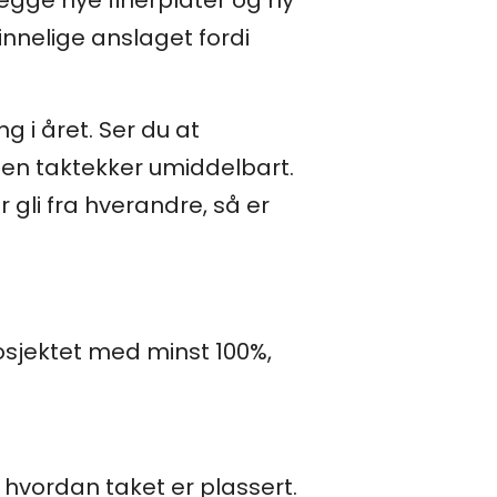
legge nye finérplater og ny
innelige anslaget fordi
g i året. Ser du at
 en taktekker umiddelbart.
gli fra hverandre, så er
osjektet med minst 100%,
hvordan taket er plassert.